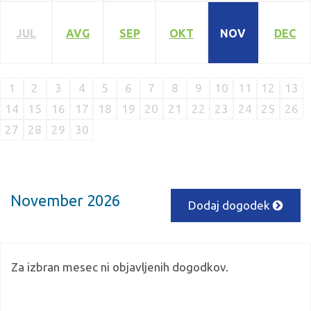
JUL
AVG
SEP
OKT
NOV
DEC
1
2
3
4
5
6
7
8
9
10
11
12
13
14
15
16
17
18
19
20
21
22
23
24
25
26
27
28
29
30
November 2026
Dodaj dogodek
Za izbran mesec ni objavljenih dogodkov.