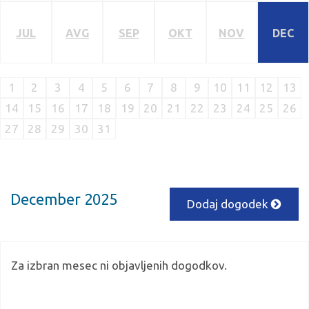
JUL
AVG
SEP
OKT
NOV
DEC
1
2
3
4
5
6
7
8
9
10
11
12
13
14
15
16
17
18
19
20
21
22
23
24
25
26
27
28
29
30
31
December 2025
Dodaj dogodek
Za izbran mesec ni objavljenih dogodkov.