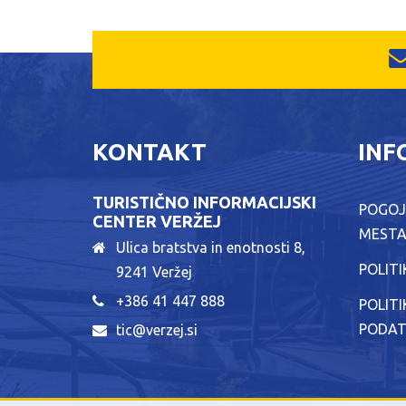
KONTAKT
INF
TURISTIČNO INFORMACIJSKI
POGOJ
CENTER VERŽEJ
MEST
Ulica bratstva in enotnosti 8,
POLIT
9241 Veržej
+386 41 447 888
POLIT
PODA
tic@verzej.si