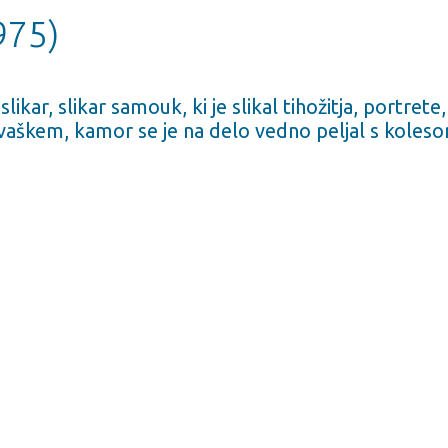
975)
ikar, slikar samouk, ki je slikal tihožitja, portrete
rvaškem, kamor se je na delo vedno peljal s koles