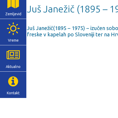
Juš Janežič (1895 – 1
Zemljevid
Juš Janežič(1895 – 1975) – izučen sobosl
freske v kapelah po Sloveniji ter na H
Vreme
Aktualno
Kontakt