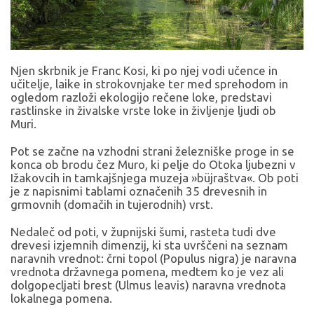
Njen skrbnik je Franc Kosi, ki po njej vodi učence in
učitelje, laike in strokovnjake ter med sprehodom in
ogledom razloži ekologijo rečene loke, predstavi
rastlinske in živalske vrste loke in življenje ljudi ob
Muri.
Pot se začne na vzhodni strani železniške proge in se
konca ob brodu čez Muro, ki pelje do Otoka ljubezni v
Ižakovcih in tamkajšnjega muzeja »büjraštva«. Ob poti
je z napisnimi tablami označenih 35 drevesnih in
grmovnih (domačih in tujerodnih) vrst.
Nedaleč od poti, v župnijski šumi, rasteta tudi dve
drevesi izjemnih dimenzij, ki sta uvrščeni na seznam
naravnih vrednot: črni topol (Populus nigra) je naravna
vrednota državnega pomena, medtem ko je vez ali
dolgopecljati brest (Ulmus leavis) naravna vrednota
lokalnega pomena.