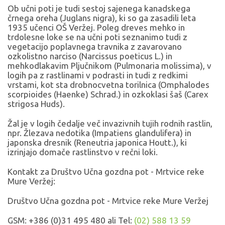
Ob učni poti je tudi sestoj sajenega kanadskega
črnega oreha (Juglans nigra), ki so ga zasadili leta
1935 učenci OŠ Veržej. Poleg dreves mehko in
trdolesne loke se na učni poti seznanimo tudi z
vegetacijo poplavnega travnika z zavarovano
ozkolistno narciso (Narcissus poeticus L.) in
mehkodlakavim Pljučnikom (Pulmonaria molissima), v
logih pa z rastlinami v podrasti in tudi z redkimi
vrstami, kot sta drobnocvetna torilnica (Omphalodes
scorpioides (Haenke) Schrad.) in ozkoklasi šaš (Carex
strigosa Huds).
Žal je v logih čedalje več invazivnih tujih rodnih rastlin,
npr. Žlezava nedotika (Impatiens glandulifera) in
japonska dresnik (Reneutria japonica Houtt.), ki
izrinjajo domače rastlinstvo v rečni loki.
Kontakt za Društvo Učna gozdna pot - Mrtvice reke
Mure Veržej:
Društvo Učna gozdna pot - Mrtvice reke Mure Veržej
GSM: +386 (0)31 495 480 ali Tel:
(02) 588 13 59